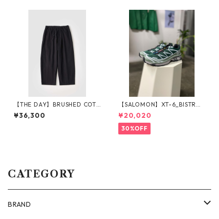
【THE DAY】BRUSHED COTT
【SALOMON】XT-6_BISTRO
ON EASY TROUSERS_BLACK
GREEN
¥36,300
¥20,020
30%OFF
CATEGORY
BRAND