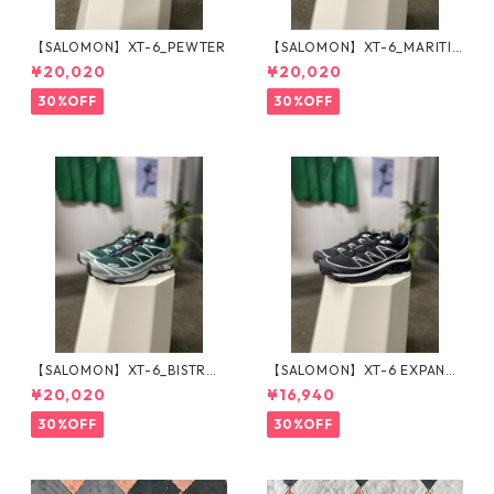
【SALOMON】XT-6_PEWTER
【SALOMON】XT-6_MARITI
ME BLUE
¥20,020
¥20,020
30%OFF
30%OFF
【SALOMON】XT-6_BISTRO
【SALOMON】XT-6 EXPANSE
GREEN
_BLACK×WHITE
¥20,020
¥16,940
30%OFF
30%OFF