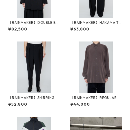
【RAINMAKER】DOUBLE BR
【RAINMAKER】HAKAMA TR
EASTED LONG JACKET_BLAC
OUSERS_BLACK
¥82,500
¥63,800
K
【RAINMAKER】SHIRRING T
【RAINMAKER】REGULAR C
ROUSERS_BLACK
OLLAR DOUGI SHIRT_BROW
¥52,800
¥44,000
N