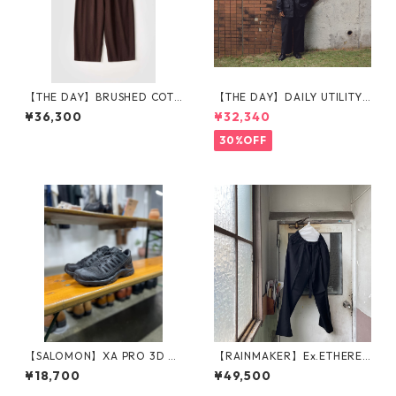
【THE DAY】BRUSHED COTT
【THE DAY】DAILY UTILITY
ON EASY TROUSERS_BROW
PANTS_BLACK
¥36,300
¥32,340
N
30%OFF
【SALOMON】XA PRO 3D A
【RAINMAKER】Ex.ETHEREA
MPHIB_BLACK
L EASY TROUSERS_BLACK
¥18,700
¥49,500