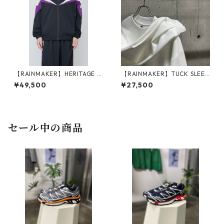
【RAINMAKER】HERITAGE T
【RAINMAKER】TUCK SLEEV
RACK JACKET_BLACK
E LONG TEE_WHITE
¥49,500
¥27,500
セール中の商品