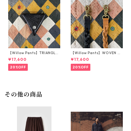
【Willow Pants】TRIANGLE
【Willow Pants】WOVEN KE
COIN CASE_BLACK
YHOLDER_BROWN
¥17,600
¥17,600
20%OFF
20%OFF
その他の商品