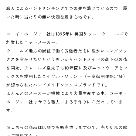
職人によるハンドリンキングでつま先を繋げているので、履
いた時に当たりの無い快適な履き心地です。
コーギ・ホージリー社は1893年に英国サウス・ウェールズで
創業したニットメーカー。
ウェールズ地方の炭鉱で働く労働者たちに暖かいロングソッ
クスを穿かせたいという思いからハンドメイドの靴下の製造
を開始、チャールズ皇太子も10年間に及びニットウェアとソ
ックスを愛用したロイヤル・ワラント（王室御用達認定証）
が認められたハンドメイドソックスブランドです。
ほとんどのメーカーが機械により大量生産する中、コーギ・
ホージリー社は今でも職人による手作りにこだわっていま
す。
※こちらの商品は店頭でも販売致しますので、売り切れの際