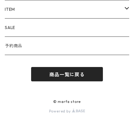
ALAYA (LIMITED)
ITEM
Corgi
OUTER
SALE
DAYDATE
SHIRT
予約商品
ÉTAT
KNIT
商品一覧に戻る
JILL PLATNER
CUT&SEWN
Porter Classic
PANTS
© marfa store
Powered by
RAINMAKER
SHOES