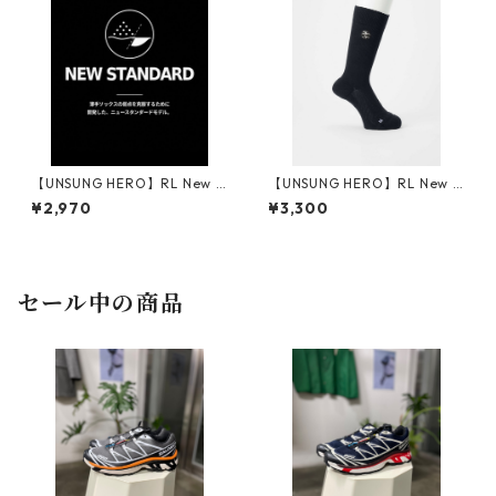
【UNSUNG HERO】RL New S
【UNSUNG HERO】RL New S
tandard Socks (薄)_BLACK
tandard Socks (薄) Embroid
¥2,970
¥3,300
ered Logo_BLACK
セール中の商品