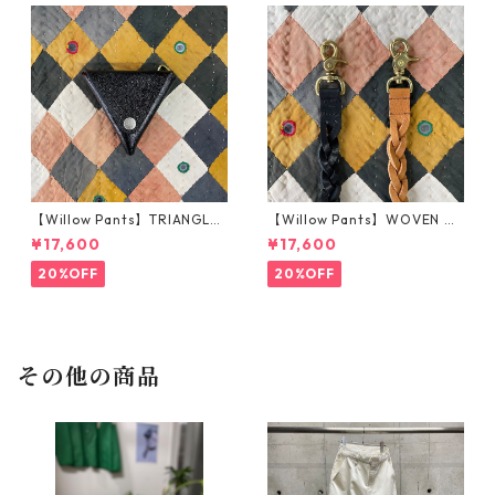
【Willow Pants】TRIANGLE
【Willow Pants】WOVEN KE
COIN CASE_BLACK
YHOLDER_BROWN
¥17,600
¥17,600
20%OFF
20%OFF
その他の商品