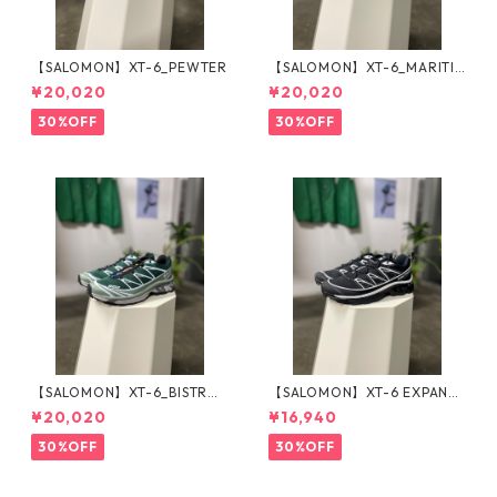
【SALOMON】XT-6_PEWTER
【SALOMON】XT-6_MARITI
ME BLUE
¥20,020
¥20,020
30%OFF
30%OFF
【SALOMON】XT-6_BISTRO
【SALOMON】XT-6 EXPANSE
GREEN
_BLACK×WHITE
¥20,020
¥16,940
30%OFF
30%OFF