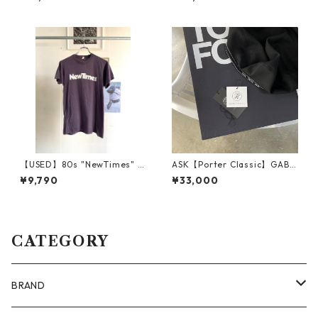
【USED】80s "NewTimes" /
ASK【Porter Classic】GABA
Printed Tee
RDINE BERET (FUCK DRESS
¥9,790
¥33,000
CODE)_BLACK
CATEGORY
BRAND