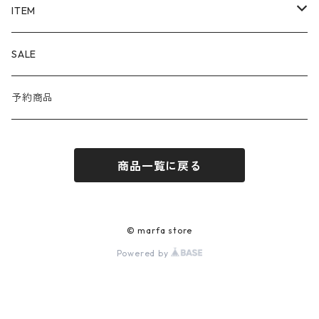
ALAYA (LIMITED)
ITEM
Corgi
OUTER
SALE
DAYDATE
SHIRT
予約商品
ÉTAT
KNIT
商品一覧に戻る
JILL PLATNER
CUT&SEWN
Porter Classic
PANTS
© marfa store
Powered by
RAINMAKER
SHOES
SALOMON
ACCESSORIES