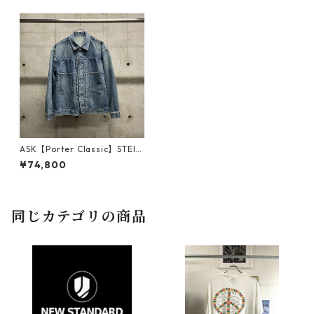
ASK【Porter Classic】STEIN
BECK DENIM JACKET_BLUE
¥74,800
同じカテゴリの商品