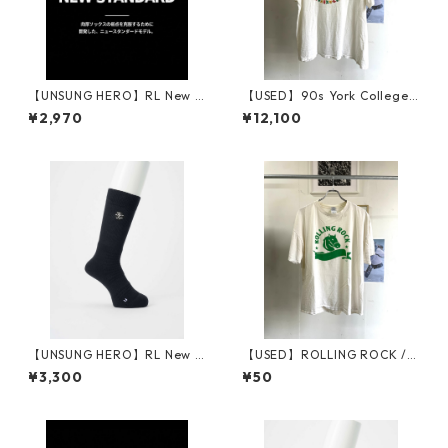
【UNSUNG HERO】RL New S
【USED】90s York College
tandard Socks (厚)_BLACK
"Greek Week 1992" / Printe
¥2,970
¥12,100
d Tee
【UNSUNG HERO】RL New S
【USED】ROLLING ROCK / P
tandard Socks (厚) Embroid
rinted Tee
¥3,300
¥50
ered Logo_BLACK