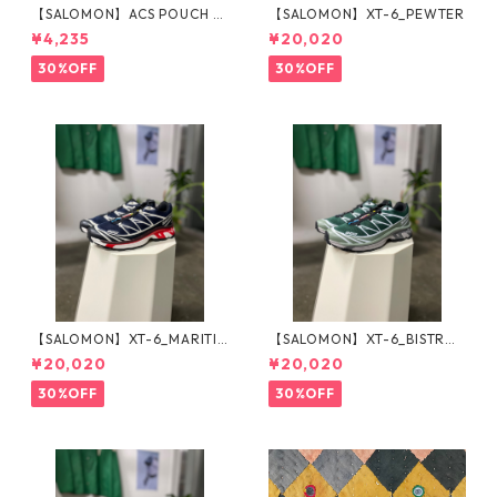
【SALOMON】ACS POUCH 2
【SALOMON】XT-6_PEWTER
_BLACK
¥4,235
¥20,020
30%OFF
30%OFF
【SALOMON】XT-6_MARITI
【SALOMON】XT-6_BISTRO
ME BLUE
GREEN
¥20,020
¥20,020
30%OFF
30%OFF