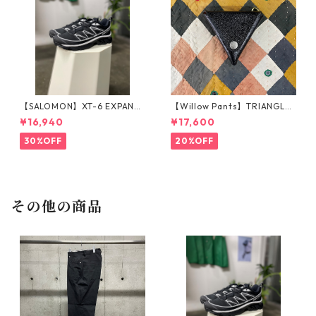
【SALOMON】XT-6 EXPANSE
【Willow Pants】TRIANGLE
_BLACK×WHITE
COIN CASE_BLACK
¥16,940
¥17,600
30%OFF
20%OFF
その他の商品