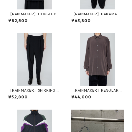
【RAINMAKER】DOUBLE BR
【RAINMAKER】HAKAMA TR
EASTED LONG JACKET_BLAC
OUSERS_BLACK
¥82,500
¥63,800
K
【RAINMAKER】SHIRRING T
【RAINMAKER】REGULAR C
ROUSERS_BLACK
OLLAR DOUGI SHIRT_BROW
¥52,800
¥44,000
N