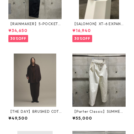
【RAINMAKER】5-POCKET
【SALOMON】XT-6 EXPANSE
WIDE TROUSERS_BLACK
_BLACK×WHITE
¥34,650
¥16,940
30%OFF
30%OFF
【THE DAY】BRUSHED COTT
【Porter Classic】SUMMER
ON JACKET_BROWN
CHINOS GENE KELLY PANTS_
¥49,500
¥55,000
WHITE