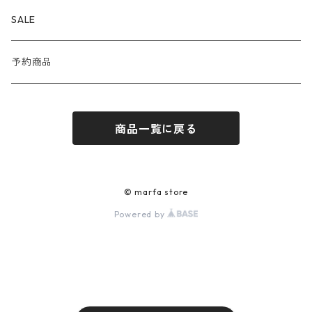
Corgi
OUTER
SALE
DAYDATE
SHIRT
予約商品
ÉTAT
KNIT
商品一覧に戻る
JILL PLATNER
CUT&SEWN
Porter Classic
PANTS
© marfa store
Powered by
RAINMAKER
SHOES
SALOMON
ACCESSORIES