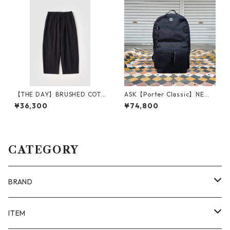
【THE DAY】BRUSHED COTT
ASK【Porter Classic】NEWT
ON EASY TROUSERS_BLACK
ON DAYPACK L_BLACK
¥36,300
¥74,800
CATEGORY
BRAND
ALAYA (LIMITED)
ITEM