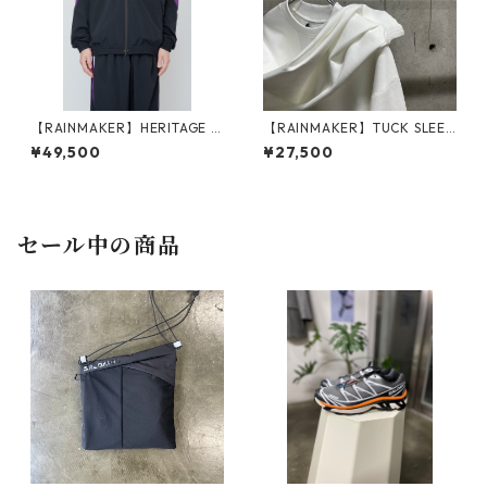
【RAINMAKER】HERITAGE T
【RAINMAKER】TUCK SLEEV
RACK JACKET_BLACK
E LONG TEE_WHITE
¥49,500
¥27,500
セール中の商品