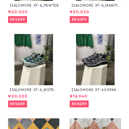
【SALOMON】XT-6_PEWTER
【SALOMON】XT-6_MARITI
ME BLUE
¥20,020
¥20,020
30%OFF
30%OFF
【SALOMON】XT-6_BISTRO
【SALOMON】XT-6 EXPANSE
GREEN
_BLACK×WHITE
¥20,020
¥16,940
30%OFF
30%OFF