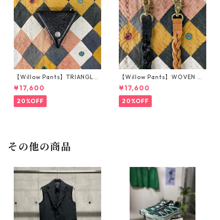
【Willow Pants】TRIANGLE
【Willow Pants】WOVEN KE
COIN CASE_BLACK
YHOLDER_BROWN
¥17,600
¥17,600
20%OFF
20%OFF
その他の商品