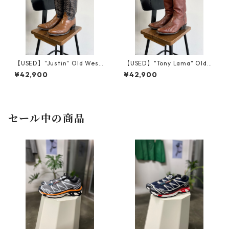
【USED】"Justin" Old West
【USED】"Tony Lama" Old
ern Boots
Western Boots
¥42,900
¥42,900
セール中の商品