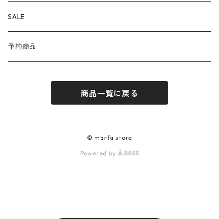
Corgi
OUTER
SALE
DAYDATE
SHIRT
予約商品
ÉTAT
KNIT
商品一覧に戻る
JILL PLATNER
CUT&SEWN
Porter Classic
PANTS
© marfa store
Powered by
RAINMAKER
SHOES
SALOMON
ACCESSORIES