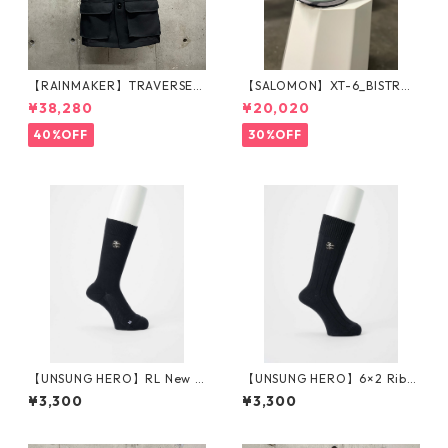
【RAINMAKER】TRAVERSE V
【SALOMON】XT-6_BISTRO
EST_BLACK
GREEN
¥38,280
¥20,020
40%OFF
30%OFF
【UNSUNG HERO】RL New S
【UNSUNG HERO】6×2 Rib S
tandard Socks (薄) Embroid
ocks Embroidered Logo_BLA
¥3,300
¥3,300
ered Logo_BLACK
CK