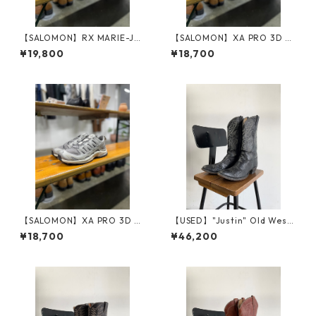
【SALOMON】RX MARIE-JE
【SALOMON】XA PRO 3D A
ANNE_BLACK
MPHIB_BLACK
¥19,800
¥18,700
【SALOMON】XA PRO 3D A
【USED】"Justin" Old West
MPHIB_PALOMA
ern Boots
¥18,700
¥46,200