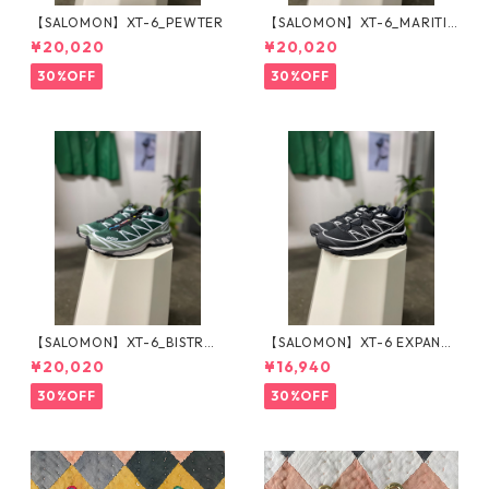
【SALOMON】XT-6_PEWTER
【SALOMON】XT-6_MARITI
ME BLUE
¥20,020
¥20,020
30%OFF
30%OFF
【SALOMON】XT-6_BISTRO
【SALOMON】XT-6 EXPANSE
GREEN
_BLACK×WHITE
¥20,020
¥16,940
30%OFF
30%OFF