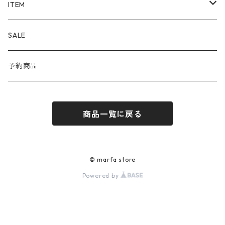
ALAYA (LIMITED)
ITEM
Corgi
OUTER
SALE
DAYDATE
SHIRT
予約商品
ÉTAT
KNIT
商品一覧に戻る
JILL PLATNER
CUT&SEWN
Porter Classic
PANTS
© marfa store
Powered by
RAINMAKER
SHOES
SILVANA MANETTI
ACCESSORIES