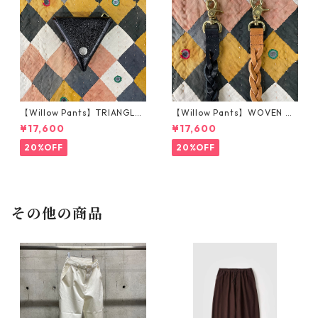
【Willow Pants】TRIANGLE
【Willow Pants】WOVEN KE
COIN CASE_BLACK
YHOLDER_BROWN
¥17,600
¥17,600
20%OFF
20%OFF
その他の商品