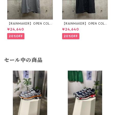
【RAINMAKER】OPEN COLL
【RAINMAKER】OPEN COLL
AR SHIRT_GRAY
AR SHIRT_BLACK
¥24,640
¥24,640
20%OFF
20%OFF
セール中の商品