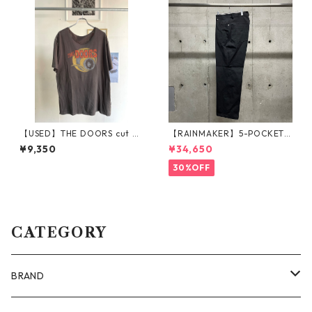
【USED】THE DOORS cut of
【RAINMAKER】5-POCKET
f / Printed Tee
WIDE TROUSERS_BLACK
¥9,350
¥34,650
30%OFF
CATEGORY
BRAND