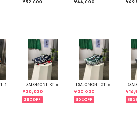
¥52,800
¥44,000
¥49,
CK
I SHIRT_BROWN
_BLA
T-6_P
【SALOMON】XT-6_
【SALOMON】XT-6_B
【SAL
MARITIME BLUE
ISTRO GREEN
XPAN
¥20,020
¥20,020
¥16,
TE
30%OFF
30%OFF
30%