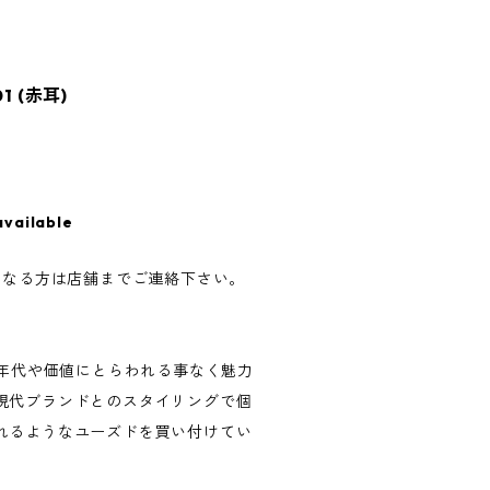
01 (赤耳)
available
になる方は店舗までご連絡下さい。
SEDは年代や価値にとらわれる事なく魅力
現代ブランドとのスタイリングで個
れるようなユーズドを買い付けてい