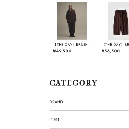
【THE DAY】BRUSHE
【THE DAY】BR
D COTTON JACKET_B
D COTTON EAS
¥49,500
¥36,300
ROWN
USERS_BROWN
CATEGORY
BRAND
ALAYA (LIMITED)
ITEM