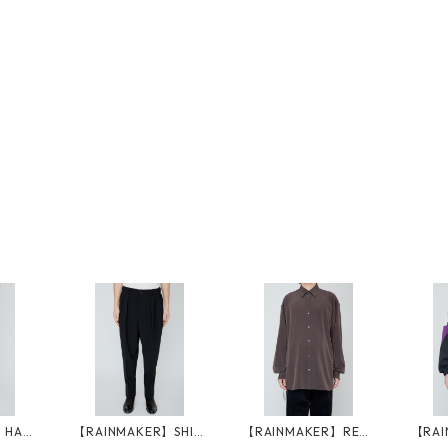
】HAK
【RAINMAKER】SHIR
【RAINMAKER】REG
【RAI
S_BLA
RING TROUSERS_BLA
ULAR COLLAR DOUG
TAGE