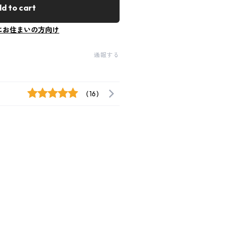
d to cart
にお住まいの方向け
通報する
(16)