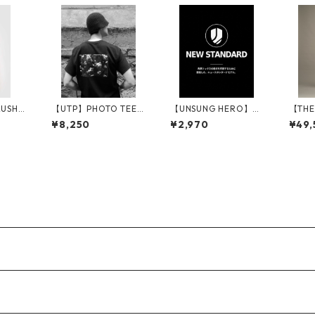
USHE
【UTP】PHOTO TEE
【UNSUNG HERO】R
【THE
Y TRO
「DARK FLOWER」_
L New Standard Sock
D CO
¥8,250
¥2,970
¥49,
BLACK
s (厚)_BLACK
LACK