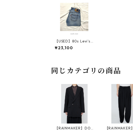
【USED】80s Levi's 5
01 (赤耳)
¥23,100
同じカテゴリの商品
【RAINMAKER】DOU
【RAINMAKER
BLE BREASTED LONG
AMA TROUSER