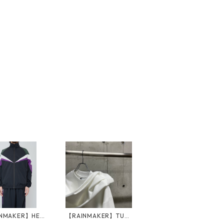
NMAKER】HERI
【RAINMAKER】TUC
 TRACK JACKET
K SLEEVE LONG TEE_