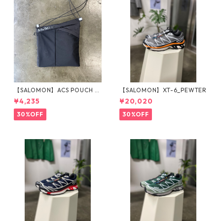
【SALOMON】ACS POUCH 2
【SALOMON】XT-6_PEWTER
_BLACK
¥4,235
¥20,020
30%OFF
30%OFF