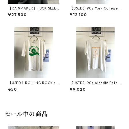
【RAINMAKER】TUCK SLEEV
【USED】90s York College
E LONG TEE_GRAY
"Greek Week 1992" / Printe
¥27,500
¥12,100
d Tee
【USED】ROLLING ROCK / P
【USED】90s Aladdin Estat
rinted Tee
e '98 / Printed Tee
¥50
¥9,020
セール中の商品