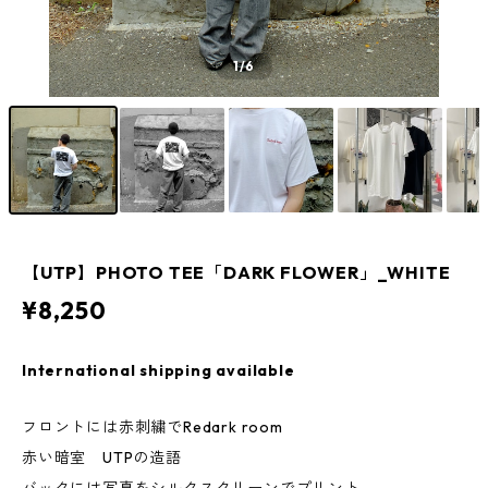
1
/6
【UTP】PHOTO TEE「DARK FLOWER」_WHITE
¥8,250
International shipping available
フロントには赤刺繍でRedark room
赤い暗室 UTPの造語