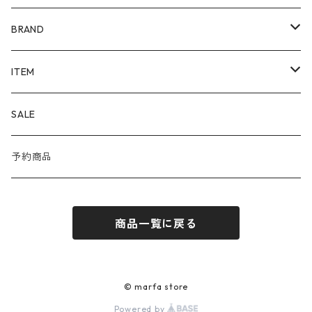
BRAND
ALAYA (LIMITED)
ITEM
Corgi
OUTER
SALE
DAYDATE
SHIRT
予約商品
ÉTAT
KNIT
商品一覧に戻る
JILL PLATNER
CUT&SEWN
Porter Classic
PANTS
© marfa store
Powered by