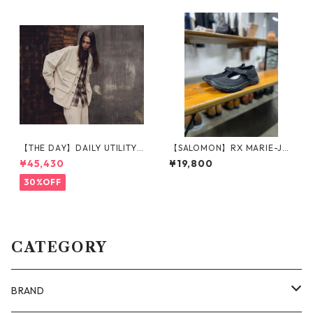
【THE DAY】DAILY UTILITY
【SALOMON】RX MARIE-JE
JACKET_OFF WHITE
ANNE_BLACK
¥45,430
¥19,800
30%OFF
CATEGORY
BRAND