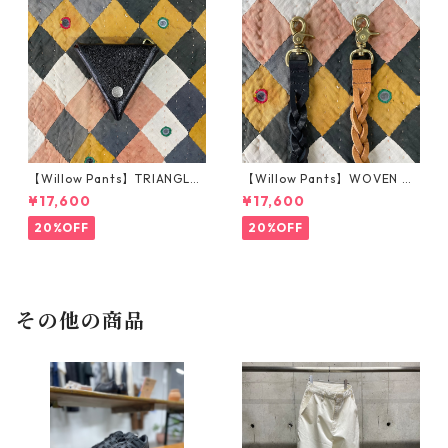
【Willow Pants】TRIANGLE
【Willow Pants】WOVEN KE
COIN CASE_BLACK
YHOLDER_BROWN
¥17,600
¥17,600
20%OFF
20%OFF
その他の商品