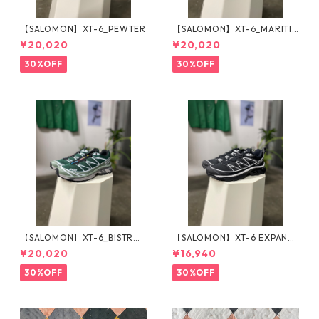
【SALOMON】XT-6_PEWTER
【SALOMON】XT-6_MARITI
ME BLUE
¥20,020
¥20,020
30%OFF
30%OFF
【SALOMON】XT-6_BISTRO
【SALOMON】XT-6 EXPANSE
GREEN
_BLACK×WHITE
¥20,020
¥16,940
30%OFF
30%OFF