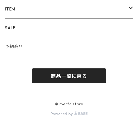
ALAYA (LIMITED)
ITEM
Corgi
OUTER
SALE
DAYDATE
SHIRT
予約商品
ÉTAT
KNIT
商品一覧に戻る
JILL PLATNER
CUT&SEWN
Porter Classic
PANTS
© marfa store
Powered by
RAINMAKER
SHOES