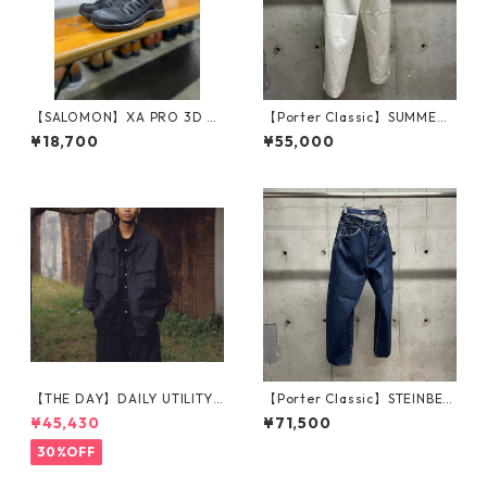
【SALOMON】XA PRO 3D A
【Porter Classic】SUMMER
MPHIB_BLACK
CHINOS GENE KELLY PANTS_
¥18,700
¥55,000
WHITE
【THE DAY】DAILY UTILITY
【Porter Classic】STEINBEC
JACKET_BLACK
K DENIM PANTS_NAVY
¥45,430
¥71,500
30%OFF